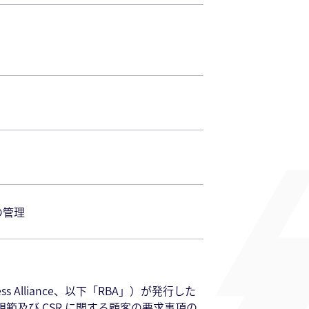
の管理
iness Alliance、以下「RBA」）が発行した
動規範及び CSR に関する顧客の要求事項の