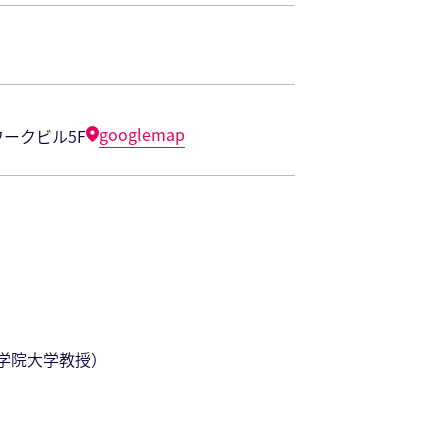
googlemap
ワークビル5F
北学院⼤学教授）