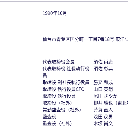
1990年10月
仙台市⻘葉区国分町⼀丁⽬7番18号 東洋
代表取締役会長
須佐 尚康
代表取締役 社長執行役
須佐 彰典
員
取締役 副社長執行役員
勝又 和成
取締役 執行役員CFO
山口 英朗
取締役 執行役員
尾田 さやか
取締役（社外）
柳井 雅也（東
常勤監査役（社外）
芳賀 直人
監査役
浅田 茂男
監査役（社外）
木坂 尚文